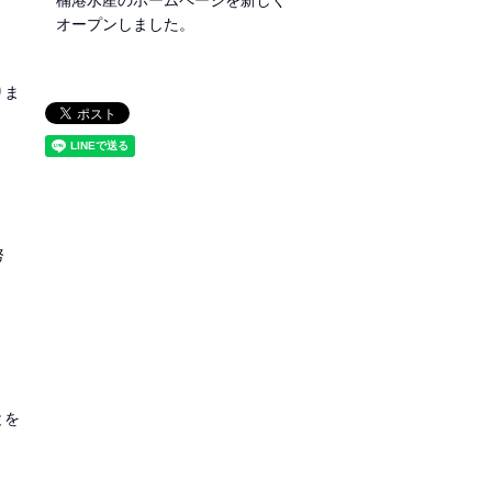
オープンしました。
りま
努
とを